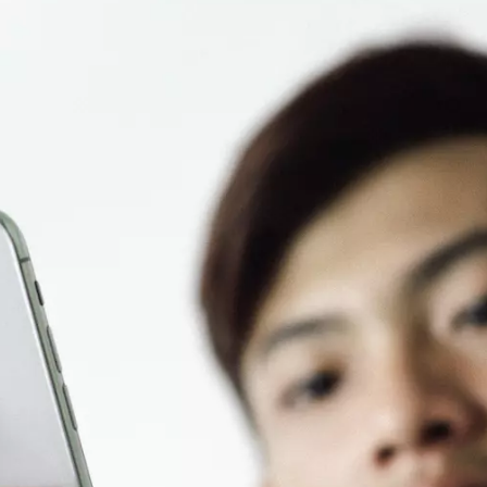
ATASSI
| Hans-Bredow-Institut (HBI)
Nachrichtenkompetenz
Forschung