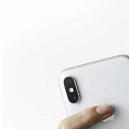
DR. LEONIE AL
Leibniz-Institut für Medienforschung 
EINORDNUNG
Influencer
Social Media
Meinungsbildung