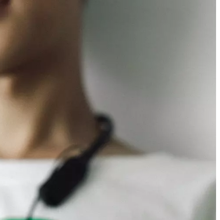
nnen als politische
chrichtenvermeidung
che politische Inhalte
ugen. Eine andere
chrichtennutzung von
derlich vom Leibniz-
euen
udienergebnisse