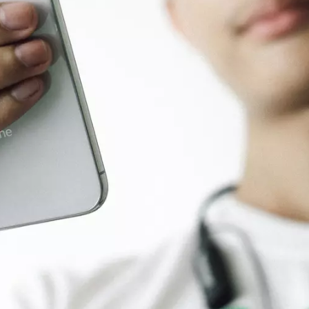
Forschungsüberblick April: Influencer:i
Informationsquelle und Gründe für Na
Eine Studie zeigt, warum einige Jugendli
von Influencer:innen als Quelle bevorz
identifiziert drei Faktoren, die die Na
Jugendlichen beeinflussen. Leonie Wun
Institut für Medienforschung fasst im n
Forschungsüberblick wieder aktuelle St