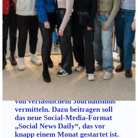
Erster Monat Social News Daily:
Erfolgreicher Start des Formats
Im Jahr der Nachricht möchte
#UseTheNews junge Menschen
wieder für Nachrichten
begeistern und ihnen den Wert
von verlässlichem Journalismus
vermitteln. Dazu beitragen soll
das neue Social-Media-Format
„Social News Daily“, das vor
knapp einem Monat gestartet ist.