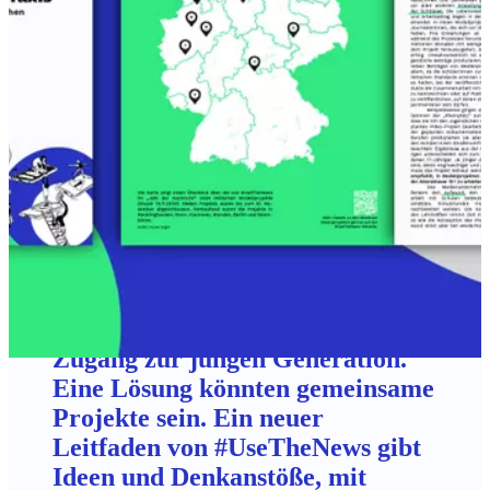
Leitfaden für Co-Creation: Wie
journalistische Projekte mit
Schüler:innen gelingen können
In Zeiten von TikTok, Instagram
und Co. findet der klassische
Lokaljournalismus kaum noch
Zugang zur jungen Generation.
Eine Lösung könnten gemeinsame
Projekte sein. Ein neuer
Leitfaden von #UseTheNews gibt
Ideen und Denkanstöße, mit