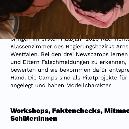
Die Bezirksregierung Arnsberg und die Med
bringen im ersten Halbjahr 2026 Nachricht
Klassenzimmer des Regierungsbezirks Arns
Westfalen. Bei den drei Newscamps lernen 
und Eltern Falschmeldungen zu erkennen, N
bewerten und sie bekommen dafür entspr
Hand. Die Camps sind als Pilotprojekte fü
angelegt und haben Modellcharakter.
Workshops, Faktenchecks, Mitmac
Schüler:innen