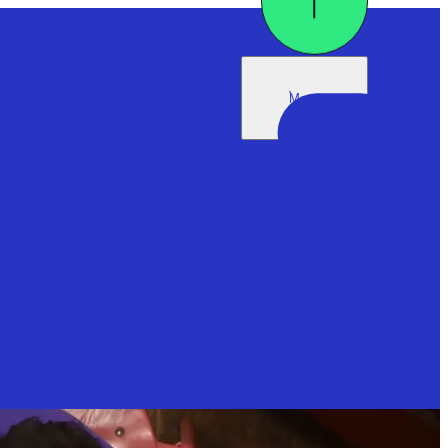
scamps
Menü