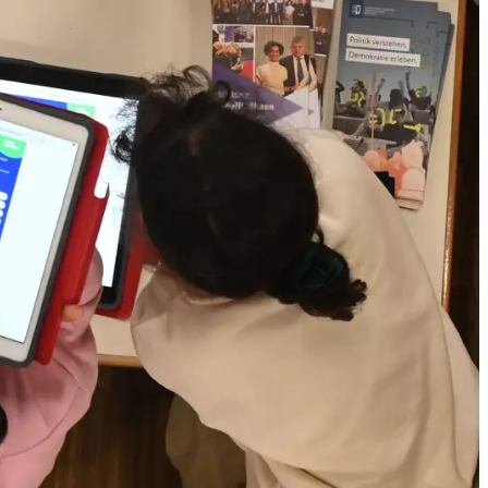
eNews starten
regierung Arnsberg und
n-Westfalen drei
nnen, Eltern und
iert werden sollen.