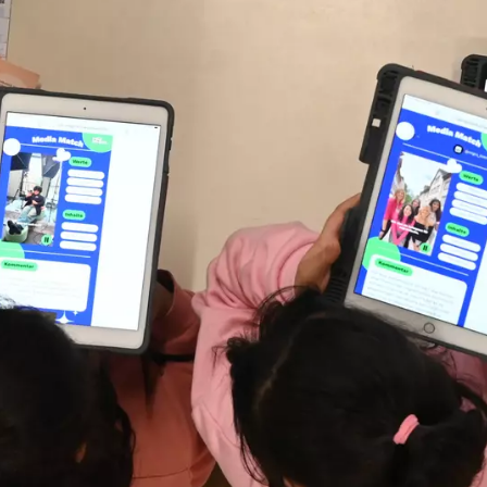
Bezirksregierung Arnsberg und #UseTh
Newscamps an drei Schulen
Gemeinsames Pilotprojekt der Bezirks
#UseTheNews: In 2026 sind in Nordrhei
Newscamps geplant, bei denen Schüler:i
Lehrkräfte für Desinformation sensibilis
8.12.2025