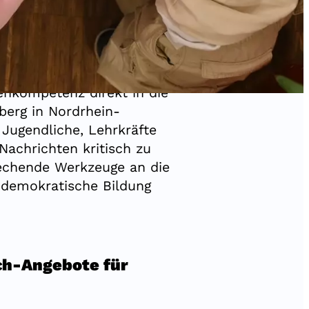
ieninitiative #UseTheNews
enkompetenz direkt in die
berg in Nordrhein-
Jugendliche, Lehrkräfte
achrichten kritisch zu
echende Werkzeuge an die
r demokratische Bildung
h-Angebote für