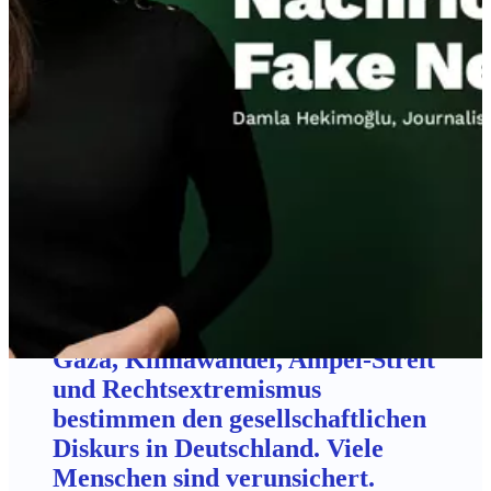
„Vertraue Nachrichten, die
stimmen statt Stimmung
machen“: Start der
Kommunikationskampagne gegen
Desinformation
Krieg in der Ukraine und in
Gaza, Klimawandel, Ampel-Streit
und Rechtsextremismus
bestimmen den gesellschaftlichen
Diskurs in Deutschland. Viele
Menschen sind verunsichert.